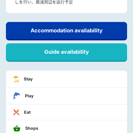
しを行い、扇浦周辺を巡行予定
Accommodation availability
Guide availability
Stay
Play
Eat
Shops