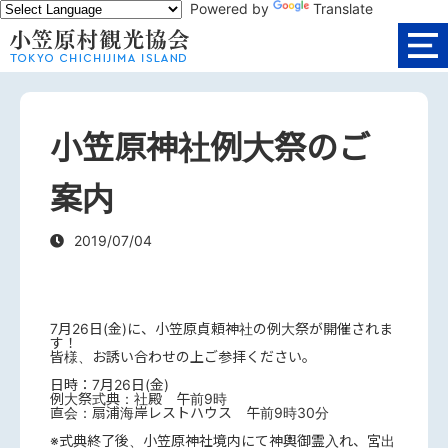
Powered by
Translate
小笠原神社例大祭のご
案内
2019/07/04
7月26日(金)に、小笠原貞頼神社の例大祭が開催されま
す！
皆様、お誘い合わせの上ご参拝ください。
日時：7月26日(金)
例大祭式典：社殿 午前9時
直会：扇浦海岸レストハウス 午前9時30分
※式典終了後、小笠原神社境内にて神輿御霊入れ、宮出