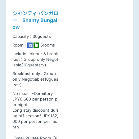
シャンティ バンガロ
ー Shanty Bungal
ow
Capacity :
30guests
Room :
6rooms
個
相
includes dinner & break
fast :
Group only Negot
iable(10guests～)
Breakfast only :
Group
only Negotiable(10gues
ts～)
No meal :
-Dormitory
JPY6,600 per person p
er night
Long stay discount duri
ng off season* JPY132,
000 per person per mo
nth
-Small Private Room（u