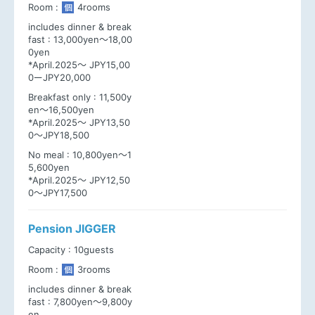
Room :
4rooms
個
includes dinner & break
fast :
13,000yen～18,00
0yen
*April.2025～ JPY15,00
0ーJPY20,000
Breakfast only :
11,500y
en～16,500yen
*April.2025～ JPY13,50
0～JPY18,500
No meal :
10,800yen～1
5,600yen
*April.2025～ JPY12,50
0～JPY17,500
Pension JIGGER
Capacity :
10guests
Room :
3rooms
個
includes dinner & break
fast :
7,800yen～9,800y
en