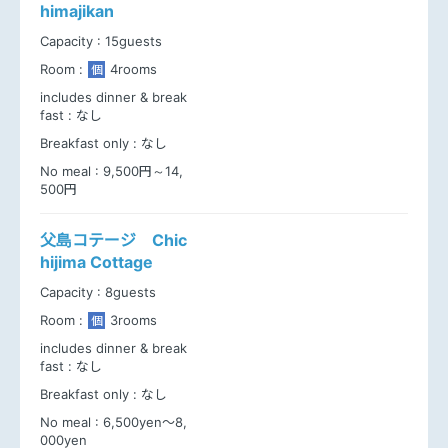
himajikan
Capacity :
15guests
Room :
4rooms
個
includes dinner & break
fast :
なし
Breakfast only :
なし
No meal :
9,500円～14,
500円
父島コテージ Chic
hijima Cottage
Capacity :
8guests
Room :
3rooms
個
includes dinner & break
fast :
なし
Breakfast only :
なし
No meal :
6,500yen～8,
000yen