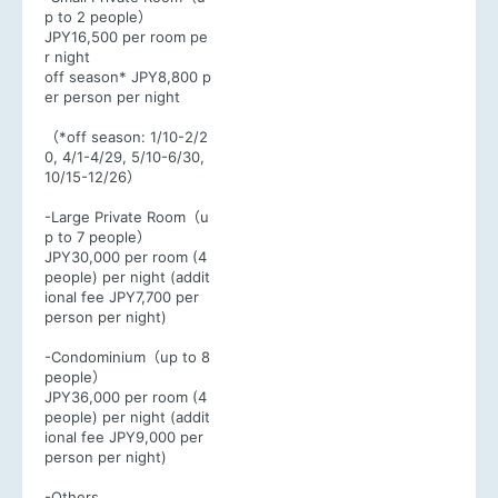
p to 2 people）
JPY16,500 per room pe
r night
off season* JPY8,800 p
er person per night
（*off season: 1/10-2/2
0, 4/1-4/29, 5/10-6/30,
10/15-12/26）
-Large Private Room（u
p to 7 people）
JPY30,000 per room (4
people) per night (addit
ional fee JPY7,700 per
person per night)
-Condominium（up to 8
people）
JPY36,000 per room (4
people) per night (addit
ional fee JPY9,000 per
person per night)
-Others