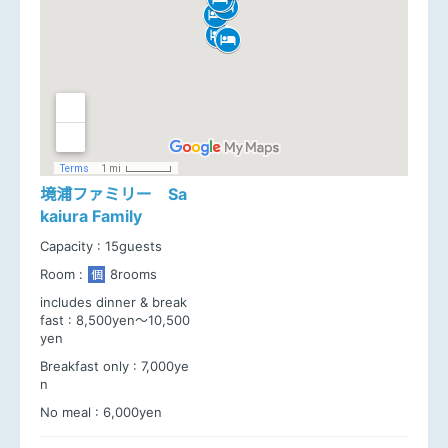
境浦ファミリー Sa
kaiura Family
Capacity :
15guests
Room :
8rooms
個
includes dinner & break
fast :
8,500yen～10,500
yen
Breakfast only :
7,000ye
n
No meal :
6,000yen