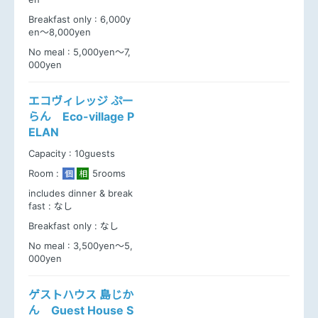
Breakfast only :
6,000y
en～8,000yen
No meal :
5,000yen～7,
000yen
エコヴィレッジ ぷー
らん Eco-village P
ELAN
Capacity :
10guests
Room :
5rooms
個
相
includes dinner & break
fast :
なし
Breakfast only :
なし
No meal :
3,500yen～5,
000yen
ゲストハウス 島じか
ん Guest House S