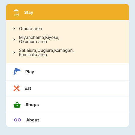
Stay
Omura area
Miyanohama,Kiyose,
Okumura area
Sakaiura,Ougiura,Komagari,
Kominato area
Play
Eat
Shops
About