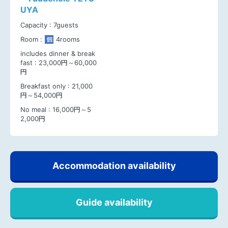
UYA
Capacity :
7guests
Room :
4rooms
個
includes dinner & break
fast :
23,000円～60,000
円
Breakfast only :
21,000
円～54,000円
No meal :
16,000円～5
2,000円
Accommodation availability
Guide availability