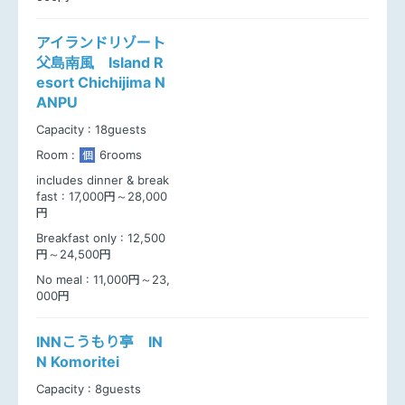
アイランドリゾート
父島南風 Island R
esort Chichijima N
ANPU
Capacity :
18guests
Room :
6rooms
個
includes dinner & break
fast :
17,000円～28,000
円
Breakfast only :
12,500
円～24,500円
No meal :
11,000円～23,
000円
INNこうもり亭 IN
N Komoritei
Capacity :
8guests