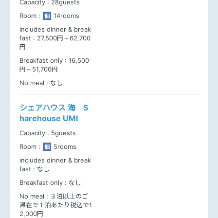
Capacity :
28guests
Room :
14rooms
個
includes dinner & break
fast :
27,500円～62,700
円
Breakfast only :
16,500
円～51,700円
No meal :
なし
シェアハウス 海 S
harehouse UMI
Capacity :
5guests
Room :
5rooms
個
includes dinner & break
fast :
なし
Breakfast only :
なし
No meal :
３泊以上のご
滞在で１泊あたり税込で1
2,000円