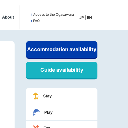
Access to the Ogasawara
About
JP
|
EN
FAQ
Accommodation availability
Guide availability
Stay
Play
Eat