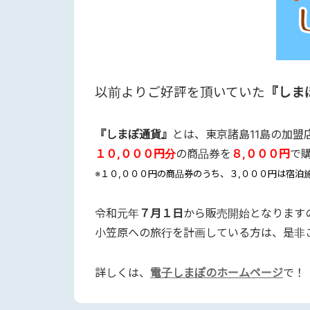
以前よりご好評を頂いていた
『しま
『しまぽ通貨』
とは、東京諸島11島の加
１０,０００円分
の商品券を
８,０００円
で
※
１０,０００円の商品券のうち、３,０００円は宿泊
令和元年
７月１日
から販売開始となります
小笠原への旅行を計画している方は、是非
詳しくは、
電子しまぽのホームページ
で！