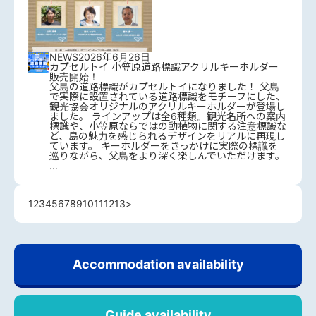
NEWS
2026年6月26日
カプセルトイ 小笠原道路標識アクリルキーホルダー
販売開始！
父島の道路標識がカプセルトイになりました！ 父島
で実際に設置されている道路標識をモチーフにした、
観光協会オリジナルのアクリルキーホルダーが登場し
ました。 ラインアップは全6種類。観光名所への案内
標識や、小笠原ならではの動植物に関する注意標識な
ど、島の魅力を感じられるデザインをリアルに再現し
ています。 キーホルダーをきっかけに実際の標識を
巡りながら、父島をより深く楽しんでいただけます。
...
1
2
3
4
5
6
7
8
9
10
11
12
13
>
Accommodation availability
Guide availability