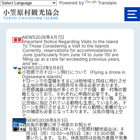
Powered by
Translate
NEWS
2026年4月7日
Important Notice Regarding Visits to the Island
To Those Considering a Visit to the Islands
Currently, reservations for accommodations in
June (particularly from June 14 to June 16) are
filling up at a rate far exceeding previous years,
and we ...
NEWS
2022年9月8日
小笠原でのドローン飛行について（Flying a drone in
Ogasawara islands）
ドローンでの空撮をするには他地域と同様に飛行させ
る土地の所有者に利用許可を得る必要があります。
小笠原諸島は陸地の多くのエリアが国・都・村等の管
轄となっており、それぞれに申請が必要です。 また、
オガサワラノスリやオガサワラオオコウモリ等、天然
記念物に指定されている動物も生息しているため、ド
ローンを飛行させるエリアがそれら動物に影響がない
かの確認も必要となっております。 父島の陸域上空
で...
NEWS
2026年8月3日
台風の影響に伴う休業のお知らせ
台風13号の接近に伴い、小笠原村観光協会は、8
月3日（月）12:00～8月5日（水）13:30の間、休
業いたします。 なお、休業期間は台風の進路や気象