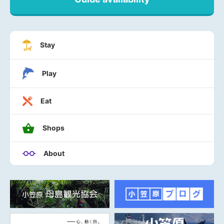
Stay
Play
Eat
Shops
About