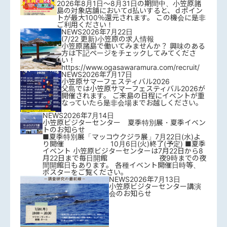
2026年8月1日～8月31日の期間中、小笠原諸
島の対象店舗においてd払いすると、ｄポイン
トが最大100％還元されます。 この機会に是非
ご利用ください！
NEWS
2026年7月22日
(7/22 更新)小笠原の求人情報
小笠原諸島で働いてみませんか？ 興味のある
方は下記ページをチェックしてみてくださ
い！
https://www.ogasawaramura.com/recruit/
NEWS
2026年7月17日
小笠原サマーフェスティバル2026
父島では小笠原サマーフェスティバル2026が
開催されます。 ご来島の日程にイベントが重
なっていたら是非会場までお越しください。
NEWS
2026年7月14日
小笠原ビジターセンター 夏季特別展・夏季イベン
トのお知らせ
■夏季特別展「マッコウクジラ展」7月22日(水)よ
り開催 10月6日(火)終了(予定) ■夏季
イベント 小笠原ビジターセンターは7月22日から8
月22日まで毎日開館 夜9時までの夜
間開館日もあります。 各種イベント開催日時等、
ポスターをご覧ください。
NEWS
2026年7月13日
小笠原ビジターセンター講演
会のお知らせ