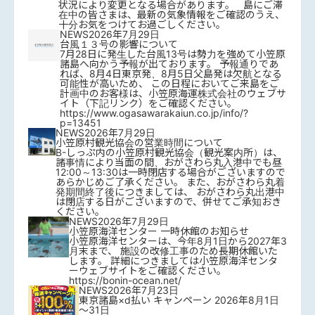
状況により変更となる場合があります。 島にご滞
在中の皆さまは、最新の気象情報をご確認のうえ、
十分お気をつけてお過ごしください。
NEWS
2026年7月29日
台風１３号の影響について
7月28日に発生した台風13号は勢力を強めて小笠原
諸島へ向かう予報が出ております。 予報通りであ
れば、8月4日東京発、8月5日父島発は欠航となる
可能性が高いため、 この日程においてご来島をご
計画中のお客様は、小笠原海運株式会社のウェブサ
イト（下記リンク）をご確認ください。
https://www.ogasawarakaiun.co.jp/info/?
p=13451
NEWS
2026年7月29日
小笠原村観光協会の営業時間について
B-しっぷ内の小笠原村観光協会（観光案内所）は、
諸事情により当面の間、おがさわら丸入港中でも昼
12:00～13:30は一時閉店する場合がございますので
あらかじめご了承ください。 また、おがさわら丸着
発期間終了後につきましては、 おがさわら丸出港中
は閉店する日がございますので、併せてご承知おき
ください。
NEWS
2026年7月29日
小笠原海洋センター 一時休館のお知らせ
小笠原海洋センターは、今年8月1日から2027年3
月末まで、 施設の改修工事のため長期休館いた
します。 詳細につきましては小笠原海洋センタ
ーウェブサイトをご確認ください。
https://bonin-ocean.net/
NEWS
2026年7月23日
東京諸島×d払い キャンペーン 2026年8月1日
～31日