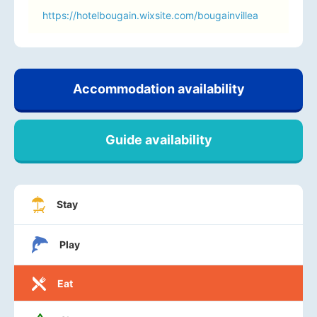
https://hotelbougain.wixsite.com/bougainvillea
Accommodation availability
Guide availability
Stay
Play
Eat