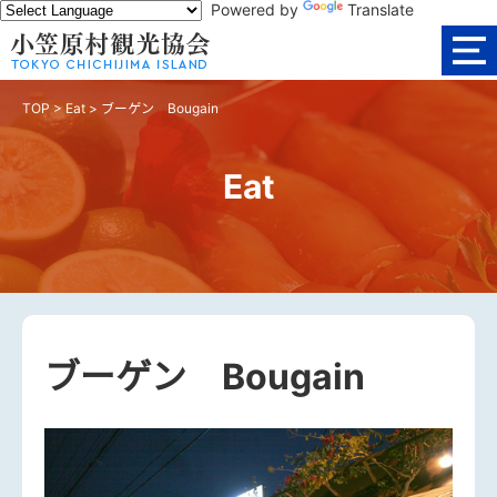
Powered by
Translate
TOP
>
Eat
>
ブーゲン Bougain
Eat
ブーゲン Bougain