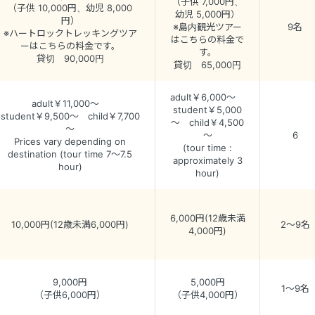
（子供 7,000円、
（子供 10,000円、幼児 8,000
幼児 5,000円）
円）
※島内観光ツアー
9名
※ハートロックトレッキングツア
はこちらの料金で
ーはこちらの料金です。
す。
貸切 90,000円
貸切 65,000円
adult￥6,000～
adult￥11,000～
student￥5,000
student￥9,500～ child￥7,700
～ child￥4,500
～
～
6
Prices vary depending on
(tour time :
destination (tour time 7～7.5
approximately 3
hour)
hour)
6,000円(12歳未満
10,000円(12歳未満6,000円)
2～9名
4,000円)
9,000円
5,000円
1～9名
（子供6,000円）
（子供4,000円）