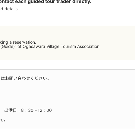
ontact each guided tour trader directly.
d details.
ing a reservation.
s(Guide)” of Ogasawara Village Tourism Association.
てはお問い合わせください。
 出港日：8：30～12：00
さい