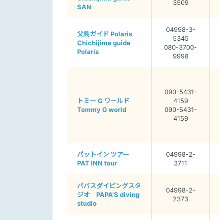
3509
SAN
04998-3-
父島ガイド Polaris
5345
Chichijima guide
080-3700-
Polaris
9998
090-5431-
トミー G ワールド
4159
Tommy G world
090-5431-
4159
パットイン ツアー
04998-2-
PAT INN tour
3711
パパスダイビングスタ
04998-2-
ジオ PAPA'S diving
2373
studio