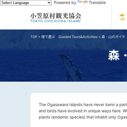
Powered by
Translate
TOP
>
陸で遊ぶ Gueded Tours&Activities
>
森・山のガイド Tre
森・
The Ogasawara Islands have never benn a part o
and birds have evolved in unique ways here. Whi
plants (endemic species) that inhabit only Ogas