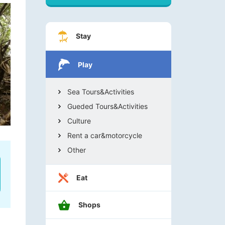
Stay
Play
Sea Tours&Activities
Gueded Tours&Activities
Culture
Rent a car&motorcycle
Other
Eat
Shops