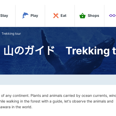
Stay
Play
Eat
Shops
kking tour
山のガイド Trekking t
f any continent. Plants and animals carried by ocean currents, win
le walking in the forest with a guide, let's observe the animals and
awara in the world.