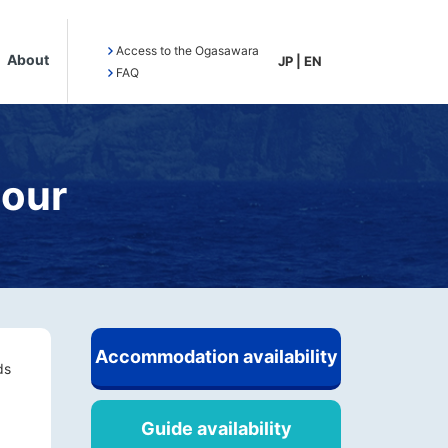
Access to the Ogasawara
About
JP
|
EN
FAQ
our
Accommodation availability
ds
Guide availability