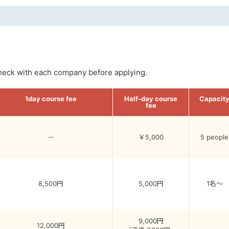
check with each company before applying.
1day course fee
Half-day course
Capacit
fee
－
￥5,000
5 people
8,500円
5,000円
1名～
9,000円
12,000円