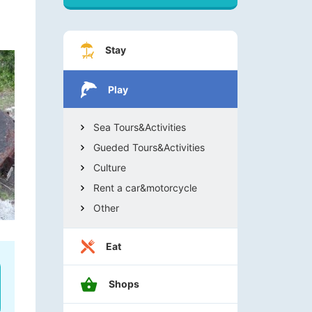
Stay
Play
Sea Tours&Activities
Gueded Tours&Activities
Culture
Rent a car&motorcycle
Other
Eat
Shops