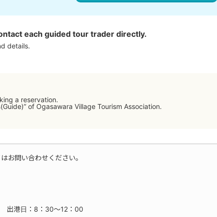
ontact each guided tour trader directly.
d details.
ing a reservation.
s(Guide)” of Ogasawara Village Tourism Association.
てはお問い合わせください。
 出港日：8：30～12：00