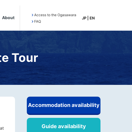
Access to the Ogasawara
About
JP
|
EN
FAQ
te Tour
Accommodation availability
Guide availability
at