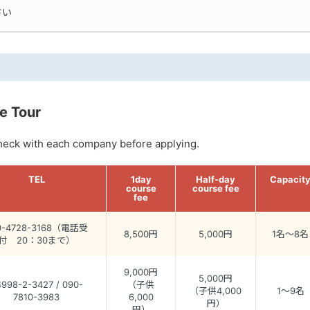
さい
e Tour
check with each company before applying.
TEL
1day
Half-day
Capacit
course
course fee
fee
0-4728-3168（電話受
8,500円
5,000円
1名～8名
付 20：30まで）
9,000円
5,000円
998-2-3427 / 090-
（子供
（子供4,000
1～9名
7810-3983
6,000
円）
円）