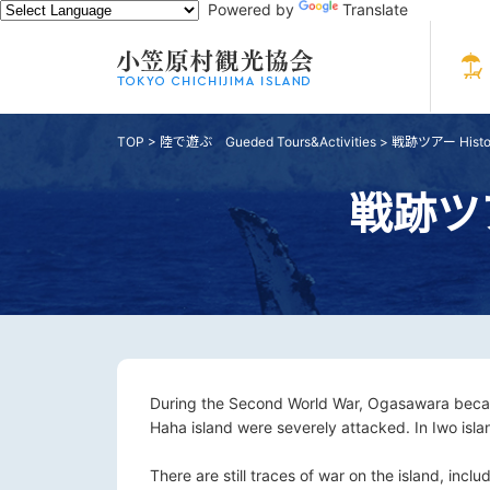
Powered by
Translate
TOP
>
陸で遊ぶ Gueded Tours&Activities
>
戦跡ツアー Historic
戦跡ツアー 
During the Second World War, Ogasawara becam
Haha island were severely attacked. In Iwo islan
There are still traces of war on the island, in