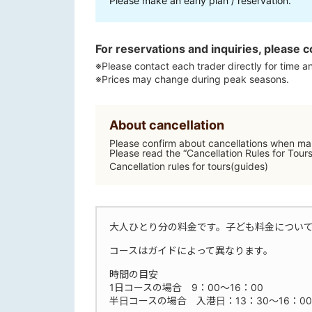
Please make an early plan / reservation.
For reservations and inquiries, please c
※Please contact each trader directly for time an
※Prices may change during peak seasons.
About cancellation
Please confirm about cancellations when mak
Please read the “Cancellation Rules for Tour
Cancellation rules for tours(guides)
大人ひとり分の料金です。子ども料金につい
コースはガイドによって異なります。
時間の目安
1日コースの場合 9：00～16：00
半日コースの場合 入港日：13：30～16：00