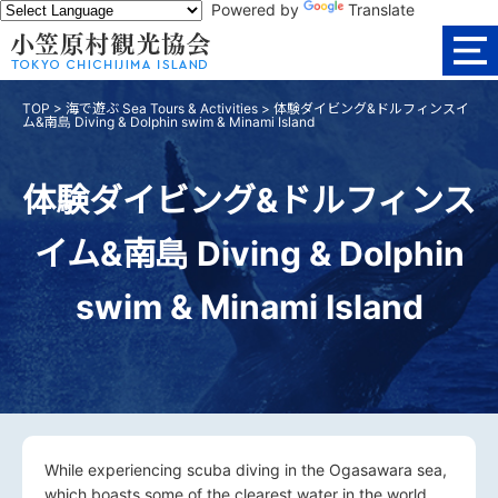
Powered by
Translate
TOP
>
海で遊ぶ Sea Tours & Activities
>
体験ダイビング&ドルフィンスイ
ム&南島 Diving & Dolphin swim & Minami Island
体験ダイビング&ドルフィンス
イム&南島 Diving & Dolphin
swim & Minami Island
While experiencing scuba diving in the Ogasawara sea,
which boasts some of the clearest water in the world,