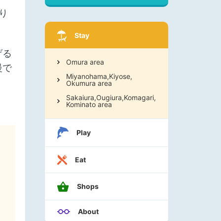
り
Stay
げる
Omura area
慢で
Miyanohama,Kiyose,
Okumura area
Sakaiura,Ougiura,Komagari,
Kominato area
Play
Eat
Shops
About