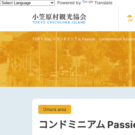
Powered by
Translate
TOP
>
Stay
>
コンドミニアム Passion Condominium Passio
Omura area
コンドミニアム Passion