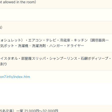
t allowed in the room）
AN）
ウォシュレット）・エアコン・テレビ・冷蔵庫・キッチン（調理器具一
電気ポット・洗濯機・洗濯洗剤・ハンガー・ドライヤー
ェイスタオル・部屋履スリッパ・シャンプーリンス・石鹸ボディソープ・
髭剃り
on7.info/index.htm
定員）一室 21,000円～32,000円