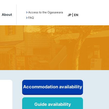
Access to the Ogasawara
About
JP
|
EN
FAQ
Accommodation availability
Guide availability