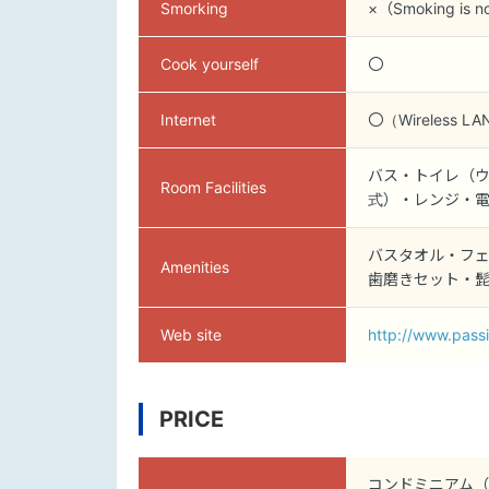
Smorking
×（Smoking is no
Cook yourself
〇
Internet
〇（Wireless L
バス・トイレ（
Room Facilities
式）・レンジ・
バスタオル・フ
Amenities
歯磨きセット・
Web site
http://www.passi
PRICE
コンドミニアム（5名