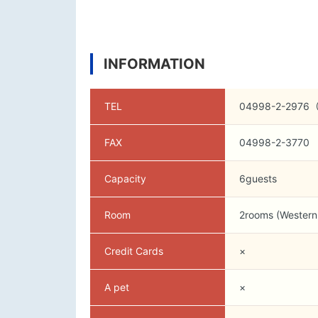
INFORMATION
TEL
04998-2-29
FAX
04998-2-3770
Capacity
6guests
Room
2rooms (Western
Credit Cards
×
A pet
×