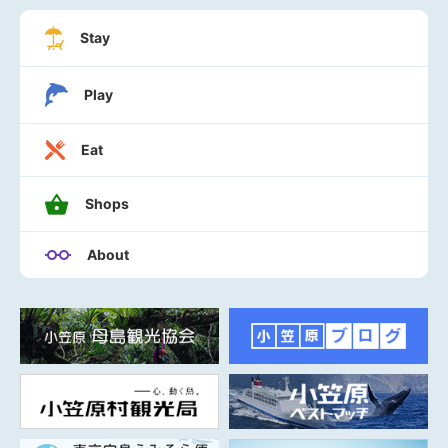
Stay
Play
Eat
Shops
About