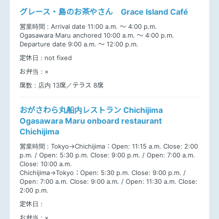
グレース・島のお茶やさん Grace Island Café
営業時間 :
Arrival date 11:00 a.m. ～ 4:00 p.m.
Ogasawara Maru anchored 10:00 a.m. ～ 4:00 p.m.
Departure date 9:00 a.m. ～ 12:00 p.m.
定休日 :
not fixed
お弁当 :
×
席数 :
店内 13席／テラス 8席
おがさわら丸船内レストラン Chichijima
Ogasawara Maru onboard restaurant
Chichijima
営業時間 :
Tokyo→Chichijima：Open: 11:15 a.m. Close: 2:00
p.m. / Open: 5:30 p.m. Close: 9:00 p.m. / Open: 7:00 a.m.
Close: 10:00 a.m.
Chichijima→Tokyo：Open: 5:30 p.m. Close: 9:00 p.m. /
Open: 7:00 a.m. Close: 9:00 a.m. / Open: 11:30 a.m. Close:
2:00 p.m.
定休日 :
お弁当 :
×