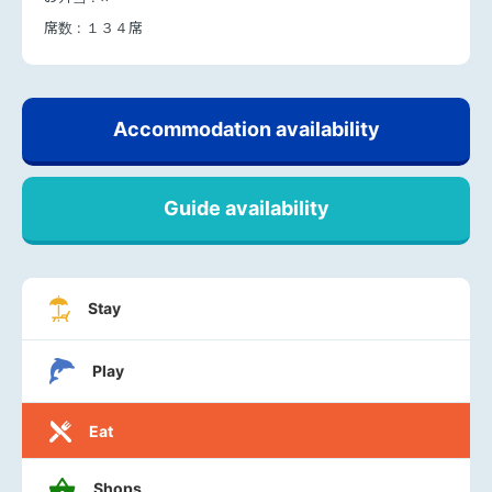
席数 :
１３４席
Accommodation availability
Guide availability
Stay
Play
Eat
Shops