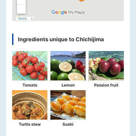
Ingredients unique to Chichijima
Tomato
Lemon
Passion fruit
Turtle stew
Sushi