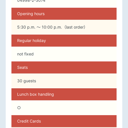
04998-2-3074
Opening hours
5:30 p.m. ～ 10:00 p.m.（last order）
Regular holiday
not fixed
Seats
30 guests
Lunch box handling
○
Credit Cards