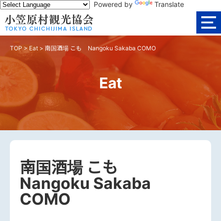
Powered by
Translate
TOP
>
Eat
>
南国酒場 こも Nangoku Sakaba COMO
Eat
南国酒場 こも
Nangoku Sakaba
COMO