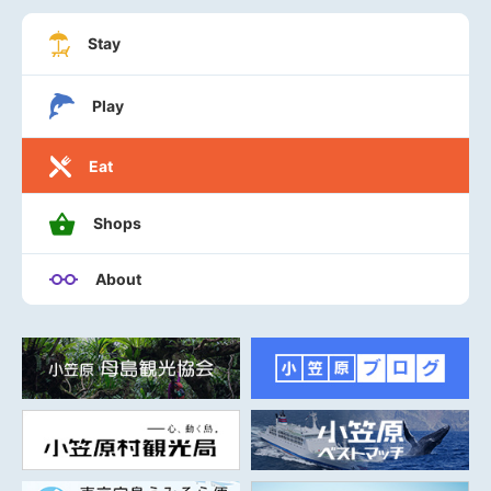
Stay
Play
Eat
Shops
About