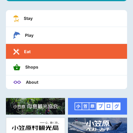
Stay
Play
Eat
Shops
About