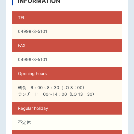
INFORMATION
TEL
04998-3-5101
FAX
04998-3-5101
Opening hours
朝食 6：00～8：30（LO 8：00）
ランチ 11：00～14：00（LO 13：30）
Regular holiday
不定休