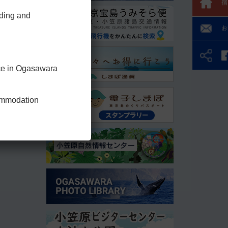
宿
nding and
お
nce in Ogasawara
commodation