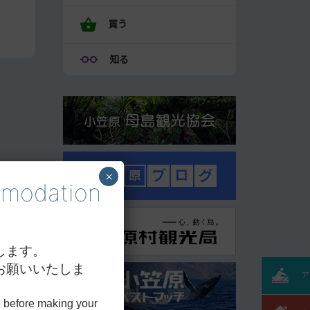
買う
知る
×
odation
します。
お願いいたしま
ア
 before making your