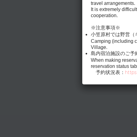
travel arrangements.
It is extremely diffi
cooperation.
※注意事項※
小笠原村では野営（
Camping (including c
Village.
島内宿泊施設のご予
When making reservat
reservation status tab
http
予約状況表
：