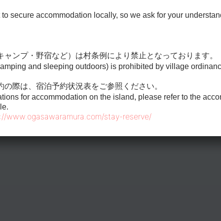
cult to secure accommodation locally, so we ask for your understa
キャンプ・野宿など）は村条例により禁止となっております。
amping and sleeping outdoors) is prohibited by village ordina
約の際は、宿泊予約状況表をご参照ください。
ions for accommodation on the island, please refer to the ac
le.
s://www.ogasawaramura.com/stay-reserve/