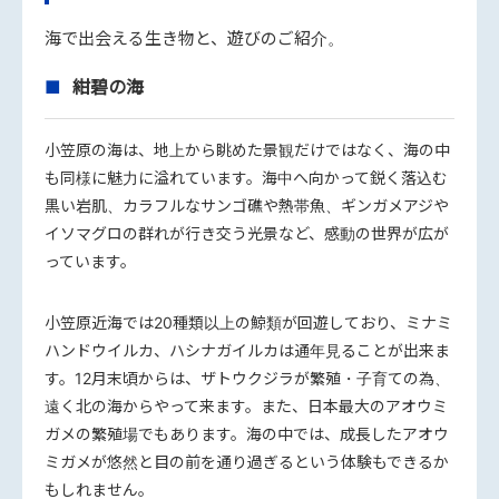
海で出会える生き物と、遊びのご紹介。
紺碧の海
小笠原の海は、地上から眺めた景観だけではなく、海の中
も同様に魅力に溢れています。海中へ向かって鋭く落込む
黒い岩肌、カラフルなサンゴ礁や熱帯魚、ギンガメアジや
イソマグロの群れが行き交う光景など、感動の世界が広が
っています。
小笠原近海では20種類以上の鯨類が回遊しており、ミナミ
ハンドウイルカ、ハシナガイルカは通年見ることが出来ま
す。12月末頃からは、ザトウクジラが繁殖・子育ての為、
遠く北の海からやって来ます。また、日本最大のアオウミ
ガメの繁殖場でもあります。海の中では、成長したアオウ
ミガメが悠然と目の前を通り過ぎるという体験もできるか
もしれません。