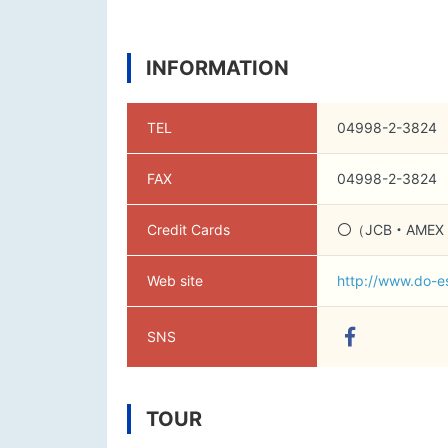
INFORMATION
TEL
04998-2-3824
FAX
04998-2-3824
Credit Cards
〇（JCB・AMEX・
Web site
http://www.do-e
SNS
TOUR