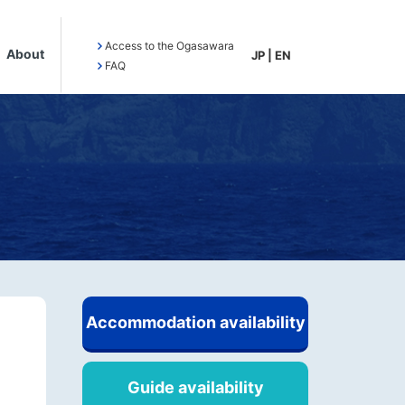
Access to the Ogasawara
About
JP
|
EN
FAQ
Accommodation availability
Guide availability