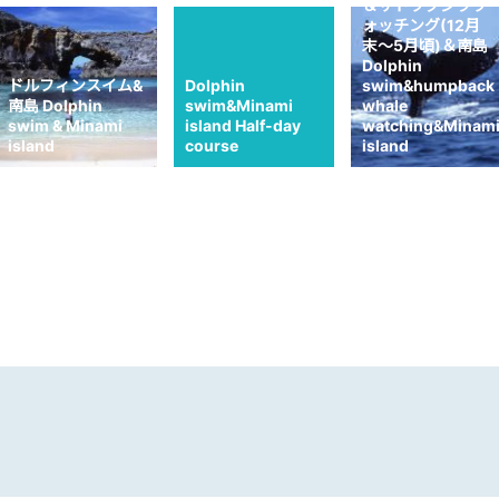
＆ザトウクジラウ
ォッチング(12月
末〜5月頃)＆南島
Dolphin
ドルフィンスイム&
Dolphin
swim&humpback
南島 Dolphin
swim&Minami
whale
swim & Minami
island Half-day
watching&Minam
island
course
island