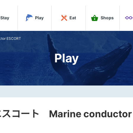
Stay
Play
Eat
Shops
or ESCORT
Play
ート Marine conductor