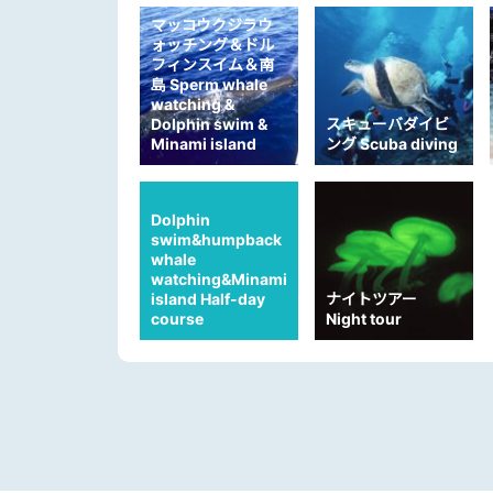
マッコウクジラウ
ォッチング＆ドル
フィンスイム＆南
島 Sperm whale
watching &
Dolphin swim &
スキューバダイビ
Minami island
ング Scuba diving
Dolphin
swim&humpback
whale
watching&Minami
island Half-day
ナイトツアー
course
Night tour