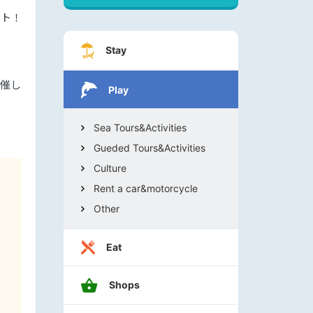
ート！
Stay
開催し
Play
Sea Tours&Activities
Gueded Tours&Activities
Culture
Rent a car&motorcycle
Other
Eat
Shops