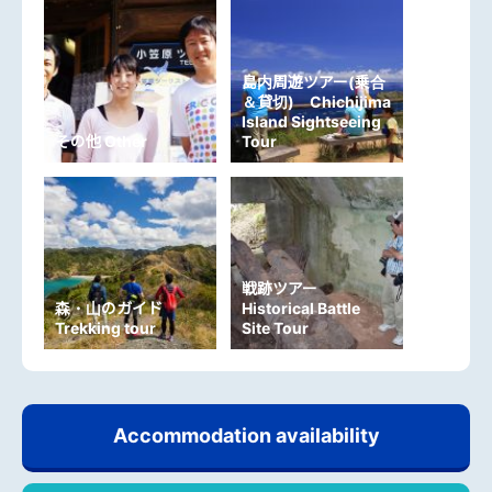
島内周遊ツアー(乗合
＆貸切) Chichijima
Island Sightseeing
その他 Other
Tour
戦跡ツアー
森・山のガイド
Historical Battle
Trekking tour
Site Tour
Accommodation availability