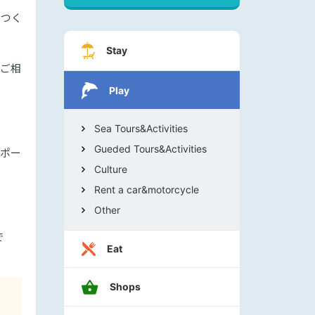
りつく
Stay
にご相
Play
Sea Tours&Activities
Gueded Tours&Activities
サポー
Culture
Rent a car&motorcycle
Other
で
Eat
Shops