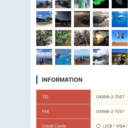
INFORMATION
TEL
04998-2-7057
FAX
04998-2-7057
Credit Cards
〇（JCB・VISA・