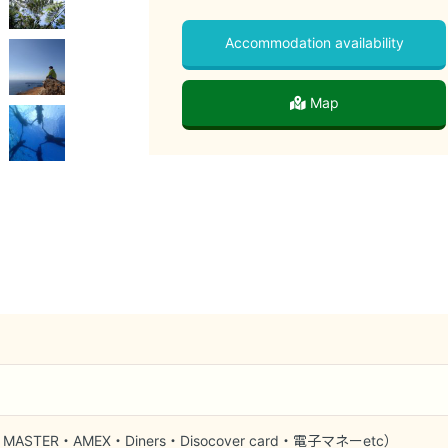
Accommodation availability
Map
MASTER・AMEX・Diners・Disocover card・電子マネーetc）