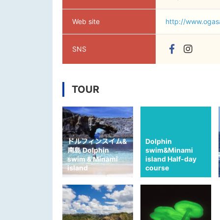
Web site
http://www.oga
SNS
TOUR
ドルフィンスイム&
Dolphin
南島 Dolphin
swim&Minami
swim & Minami
island Half-day
island
course