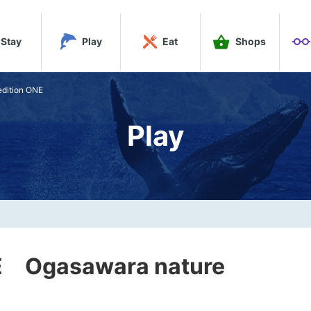
Stay
Play
Eat
Shops
ition ONE
Play
gasawara nature