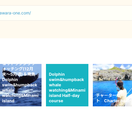
sawara-one.com/
ドルフィンスイム
＆ザトウクジラウ
ォッチング(12月
末〜5月頃)＆南島
Dolphin
Dolphin
swim&humpback
swim&humpback
whale
whale
watching&Minami
watching&Minami
island Half-day
チャーターボー
island
course
ト Charter boat