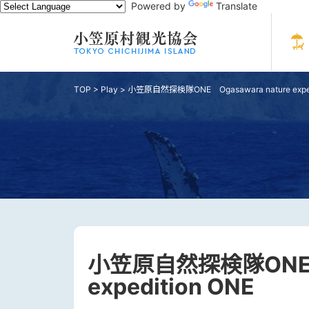
Powered by
Translate
TOP
>
Play
>
小笠原自然探検隊ONE Ogasawara nature exped
小笠原自然探検隊ONE O
expedition ONE