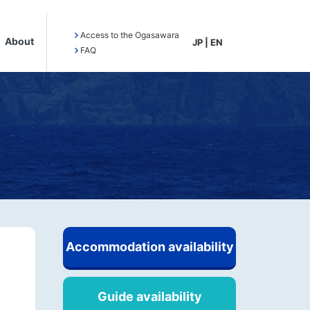
Access to the Ogasawara
About
JP
|
EN
FAQ
Accommodation availability
Guide availability