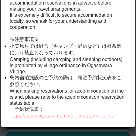
accommodation reservations in advance before
making your travel arrangements.
It is extremely difficult to secure accommodation
locally, so we ask for your understanding and
cooperation.
TOUR
※注意事項※
小笠原村では野営（キャンプ・野宿など）は村条例
により禁止となっております。
Camping (including camping and sleeping outdoors)
is prohibited by village ordinance in Ogasawara
Village.
島内宿泊施設のご予約の際は、宿泊予約状況表をご
参照ください。
釣り
チャーターボート
When making reservations for accommodation on the
island, please refer to the accommodation reservation
status table.
予約状況表
：
https://www.ogasawaramura.com/stay-reserve/
宿泊予約状況