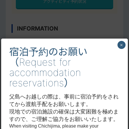
アクティビティ予約状況
INFORMATION
×
TEL
宿泊予約のお願い
080-4093-0719
（Request for
accommodation
カード支払
reservations）
不可
父島へお越しの際は、事前に宿泊予約をされ
ホームページ
てから渡航手配をお願いします。
現地での宿泊施設の確保は大変困難を極めま
https://wondertour-ogasawara.com/
すので、ご理解ご協力をお願いいたします。
SNS
When visiting Chichijima, please make your