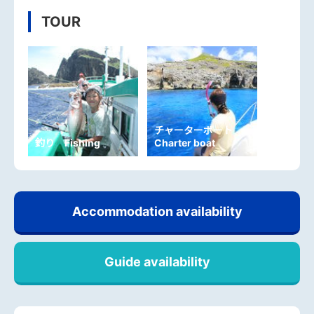
TOUR
チャーターボート
釣り Fishing
Charter boat
Accommodation availability
Guide availability