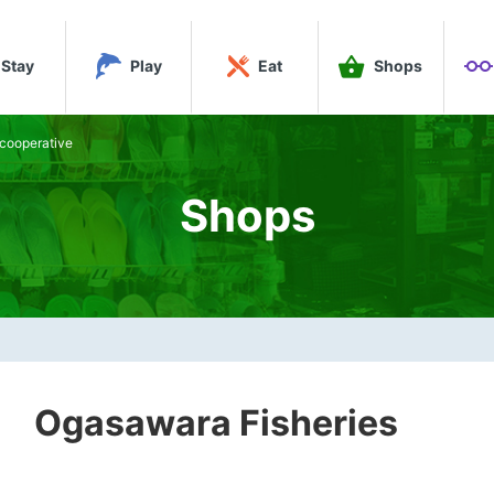
Stay
Play
Eat
Shops
operative
Shops
sawara Fisheries