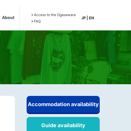
Access to the Ogasawara
About
JP
|
EN
FAQ
Accommodation availability
Guide availability