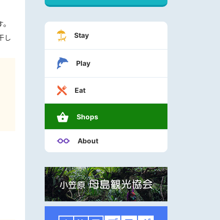
す。
Stay
干し
Play
Eat
Shops
About