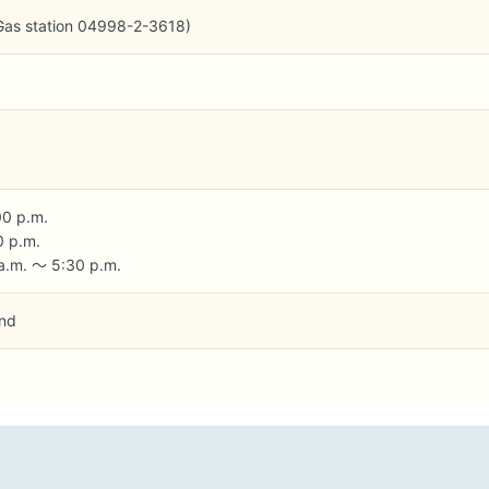
as station 04998-2-3618)
00 p.m.
0 p.m.
a.m. ～ 5:30 p.m.
und