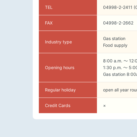
TEL
04998-2-2411 (G
FAX
04998-2-2662
Gas station
Industry type
Food supply
8:00 a.m. ～ 12:
Opening hours
1:30 p.m. ～ 5:0
Gas station 8:00
Regular holiday
open all year ro
Credit Cards
×