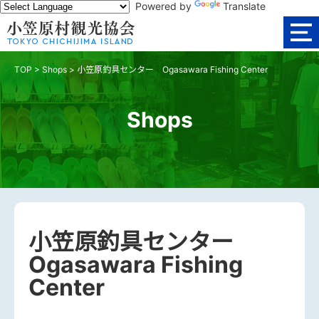
Powered by
Translate
TOP
>
Shops
>
小笠原釣具センター Ogasawara Fishing Center
Shops
小笠原釣具センター
Ogasawara Fishing
Center