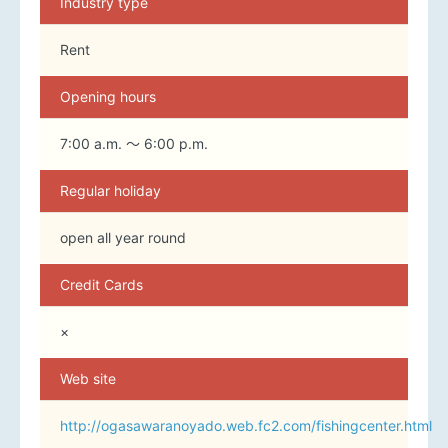
Industry type
Rent
Opening hours
7:00 a.m. ～ 6:00 p.m.
Regular holiday
open all year round
Credit Cards
×
Web site
http://ogasawaranoyado.web.fc2.com/fishingcenter.html