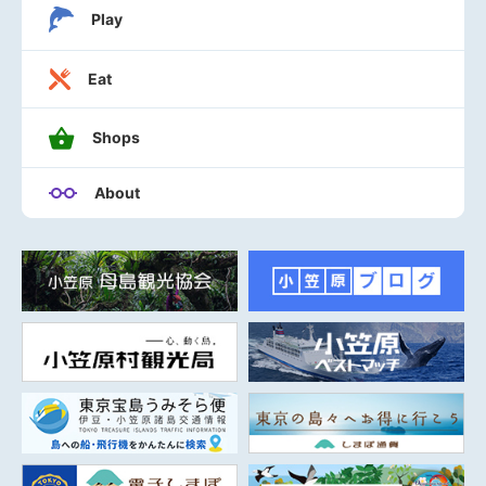
Play
Eat
Shops
About