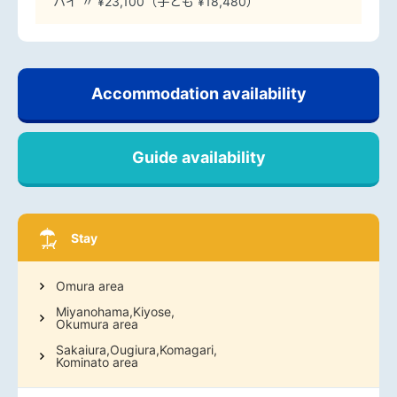
ハイ 〃 ¥23,100（子ども ¥18,480）
Accommodation availability
Guide availability
Stay
Omura area
Miyanohama,Kiyose,
Okumura area
Sakaiura,Ougiura,Komagari,
Kominato area