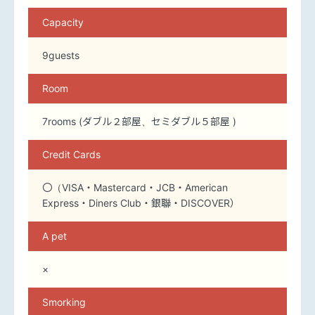
Capacity
9guests
Room
7rooms (ダブル２部屋、セミダブル５部屋 )
Credit Cards
〇（VISA・Mastercard・JCB・American
Express・Diners Club・銀聯・DISCOVER）
A pet
×
Smorking