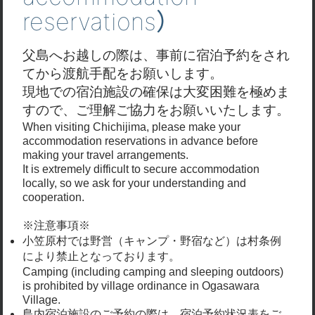
reservations）
Wi-Fi
父島へお越しの際は、事前に宿泊予約をされ
レンタル品
てから渡航手配をお願いします。
現地での宿泊施設の確保は大変困難を極めま
自転車（宿泊者のみ、台数限りあり）
すので、ご理解ご協力をお願いいたします。
室内設備
When visiting Chichijima, please make your
accommodation reservations in advance before
making your travel arrangements.
エアコン・テレビ
It is extremely difficult to secure accommodation
locally, so we ask for your understanding and
アメニティ
cooperation.
部屋履スリッパ・シャンプーリンス・石鹸ボディソ
※注意事項※
ープ
小笠原村では野営（キャンプ・野宿など）は村条例
により禁止となっております。
備考
Camping (including camping and sleeping outdoors)
is prohibited by village ordinance in Ogasawara
Village.
共同設備：バス・トイレ・洗濯機（無料）・冷蔵
島内宿泊施設のご予約の際は、宿泊予約状況表をご