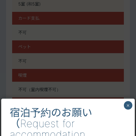
5室 (和5室)
カード支払
不可
ペット
不可
喫煙
不可（室内喫煙不可）
自炊
×
宿泊予約のお願い
不可
（Request for
accommodation
インターネット