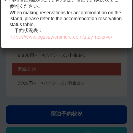
庫・ドライヤー・物干しハンガー類
参照ください。
When making reservations for accommodation on the
island, please refer to the accommodation reservation
PRICE
status table.
予約状況表
：
https://www.ogasawaramura.com/stay-reserve/
朝食付
8,800円～ ※ハイシーズン料金あり
素泊/自炊
7,700円～ ※ハイシーズン料金あり
宿泊予約状況