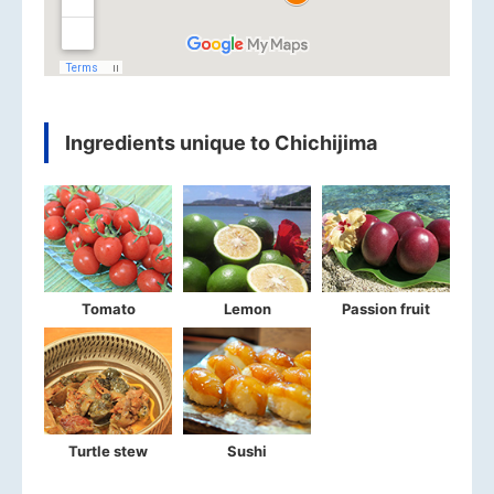
Ingredients unique to Chichijima
Tomato
Lemon
Passion fruit
Turtle stew
Sushi