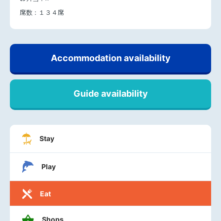
席数 :
１３４席
Accommodation availability
Guide availability
Stay
Play
Eat
Shops