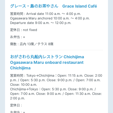
グレース・島のお茶やさん Grace Island Café
営業時間 :
Arrival date 11:00 a.m. ～ 4:00 p.m.
Ogasawara Maru anchored 10:00 a.m. ～ 4:00 p.m.
Departure date 9:00 a.m. ～ 12:00 p.m.
定休日 :
not fixed
お弁当 :
×
席数 :
店内 13席／テラス 8席
おがさわら丸船内レストラン Chichijima
Ogasawara Maru onboard restaurant
Chichijima
営業時間 :
Tokyo→Chichijima：Open: 11:15 a.m. Close: 2:00
p.m. / Open: 5:30 p.m. Close: 9:00 p.m. / Open: 7:00 a.m.
Close: 10:00 a.m.
Chichijima→Tokyo：Open: 5:30 p.m. Close: 9:00 p.m. /
Open: 7:00 a.m. Close: 9:00 a.m. / Open: 11:30 a.m. Close:
2:00 p.m.
定休日 :
お弁当 :
×