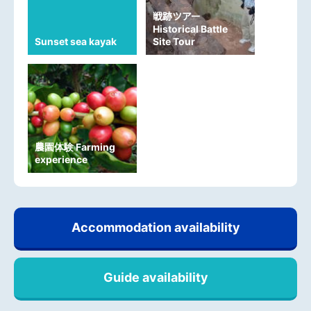
戦跡ツアー
Historical Battle
Sunset sea kayak
Site Tour
農園体験 Farming
experience
Accommodation availability
Guide availability